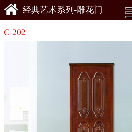
经典艺术系列-雕花门
C-202