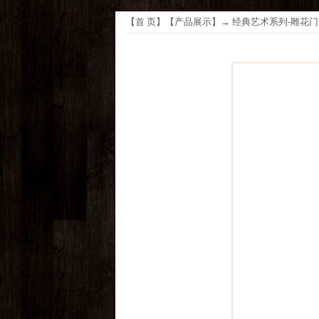
【
首 页
】【
产品展示
】→
经典艺术系列-雕花门