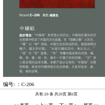
编号: ：C-206
共有:20 条 共20页 第6页