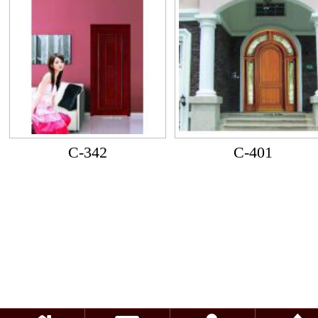
C-342
C-401